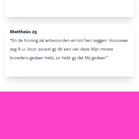
Mattheüs 25
“En de Koning zal antwoorden en tot hen zeggen: Voorwaar
zeg Ik u: Voor zoveel gij dit een van deze Mijn minste
broeders gedaan hebt, zo hebt gij dat Mij gedaan.”
Jezus roept ons op om niet alleen met woorden,
maar ook met daden te helpen. Mocht je op zoek
zijn naar een manier om zelf in actie te komen en
een verschil te maken, overweeg dan om een kind te