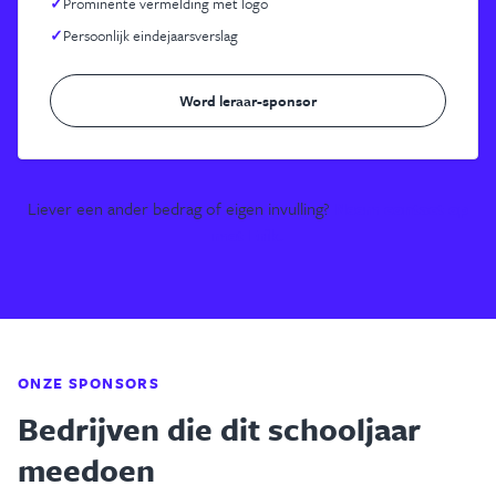
✓
Prominente vermelding met logo
✓
Persoonlijk eindejaarsverslag
Word leraar-sponsor
Liever een ander bedrag of eigen invulling?
Neem contact op
met Erik.
ONZE SPONSORS
Bedrijven die dit schooljaar
meedoen