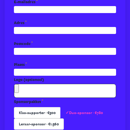
*
E-mailadres
*
Adres
*
Postcode
*
Plaats
Logo (optioneel)
*
Sponsorpakket
Klas-supporter · €300
✓
Duo-sponsor · €780
Leraar-sponsor · €1.560