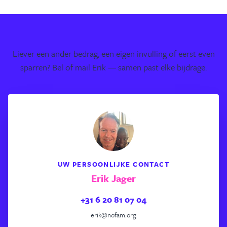
Liever een ander bedrag, een eigen invulling of eerst even
sparren? Bel of mail Erik — samen past elke bijdrage.
UW PERSOONLIJKE CONTACT
Erik Jager
+31 6 20 81 07 04
erik@nofam.org