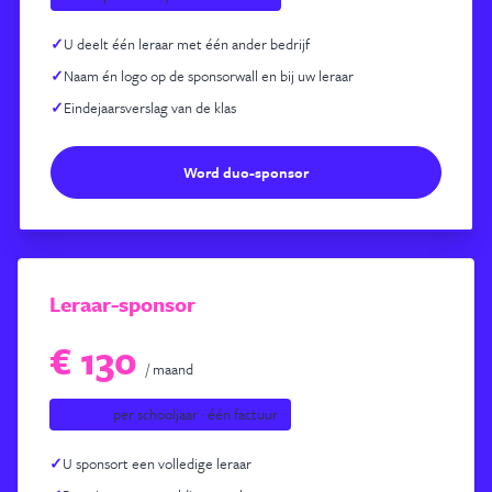
✓
U deelt één leraar met één ander bedrijf
✓
Naam én logo op de sponsorwall en bij uw leraar
✓
Eindejaarsverslag van de klas
Word duo-sponsor
Leraar-sponsor
€ 130
/ maand
€ 1.560
per schooljaar · één factuur
✓
U sponsort een volledige leraar