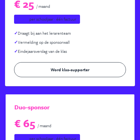
€ 25
/ maand
€ 300
per schooljaar · één factuur
✓
Draagt bij aan het lerarenteam
✓
Vermelding op de sponsorwall
✓
Eindejaarsverslag van de klas
Word klas-supporter
Duo-sponsor
€ 65
/ maand
€ 780
per schooljaar · één factuur